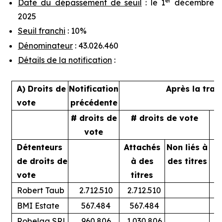
er
Date du dépassement de seuil
: le 1
décembre
2025
Seuil franchi
: 10%
Dénominateur
: 43.026.460
Détails de la notification
:
A) Droits de
Notification
Après la tran
vote
précédente
# droits de
# droits de vote
%
vote
Détenteurs
Attachés
Non liés à
A
de droits de
à des
des titres
vote
titres
Robert Taub
2.712.510
2.712.510
BMI Estate
567.484
567.484
Robelga SRL
960.806
1.030.806