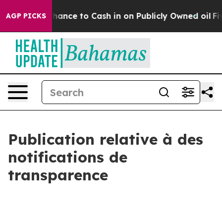
the Chance to Cash in on Publicly Owned oil
Five Que
AGP PICKS
Publication relative à des
notifications de
transparence