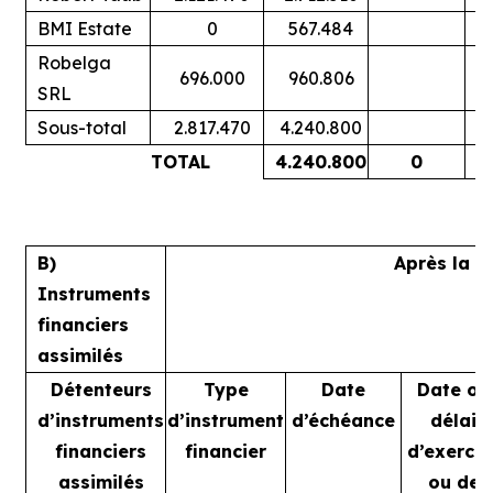
BMI Estate
0
567.484
Robelga
696.000
960.806
SRL
Sous-total
2.817.470
4.240.800
TOTAL
4.240.800
0
B)
Après la t
Instruments
financiers
assimilés
Détenteurs
Type
Date
Date ou
d’instruments
d’instrument
d’échéance
délai
financiers
financier
d’exercic
assimilés
ou de