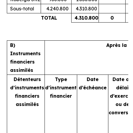
Sous-total
4.240.800
4.310.800
TOTAL
4.310.800
0
B)
Après la t
Instruments
financiers
assimilés
Détenteurs
Type
Date
Date ou
d’instruments
d’instrument
d’échéance
délai
financiers
financier
d’exercic
assimilés
ou de
conversi