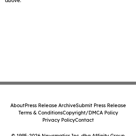
above.
About
Press Release Archive
Submit Press Release
Terms & Conditions
Copyright/DMCA Policy
Privacy Policy
Contact
© 1995-2026 Newsmatics Inc. dba Affinity Group