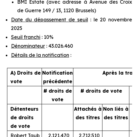
BMI Estate (avec adresse à Avenue des Croix
de Guerre 149 / 13, 1120 Brussels)
Date du dépassement de seuil
: le 20 novembre
2025
Seuil franchi
: 10%
Dénominateur
: 43.026.460
Détails de la notification
:
A) Droits de
Notification
Après la tran
vote
précédente
# droits de
# droits de vote
%
vote
Détenteurs
Attachés à
Non liés à
A
de droits
des titres
des titres
de vote
Robert Taub
2.121.470
2.712.510